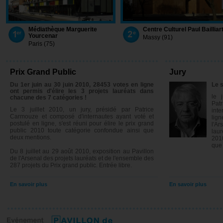
Médiathèque Marguerite
Centre Culturel Paul Bailliar
Yourcenar
Massy (91)
Paris (75)
Prix Grand Public
Jury
Du 1er juin au 30 juin 2010, 28453 votes en ligne
Le s
par lami
ont permis d'élire les 3 projets lauréats dans
le 
chacune des 7 catégories !
Pat
Le 3 juillet 2010, un jury, présidé par Patrice
inte
SUPER 
Carmouze et composé d'internautes ayant voté et
lig
postulé en ligne, s'est réuni pour élire le prix grand
Passerelle Simone de
Passage 56
l'Ar
public 2010 toute catégorie confondue ainsi que
Beauvoir
laur
Paris (75)
deux mentions.
Paris (75)
2010
que
Du 8 juillet au 29 août 2010, exposition au Pavillon
de l'Arsenal des projets lauréats et de l'ensemble des
287 projets du Prix grand public. Entrée libre.
En savoir plus
En savoir plus
Lycée Robert Schuman
Préau Pierre Corneille