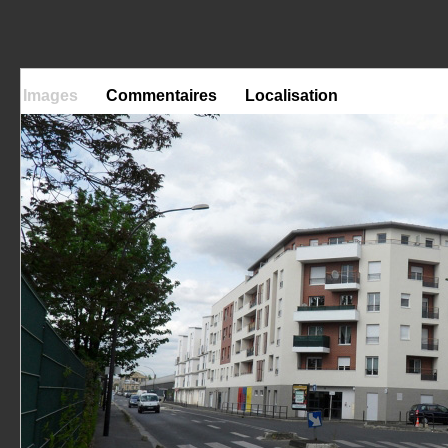
Maison Tectone
Maison R
Le Chesnay (78)
Sèvres (92)