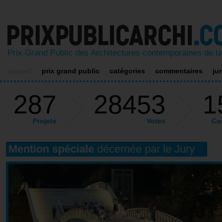
prixpublicarchi.com
Prix Grand Public des Architectures contemporaines de l
accueil
prix grand public
catégories
commentaires
ju
287
28453
1
Projets
Votes
Co
Mention spéciale
décernée par le Jury