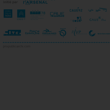
Charenton le Pont (94)
Versailles (78)
Transformation d'une
Galéo - Siège social de
prixpublicarchi.com
ancienne sous-station EDF ...
Bouygues Immobilier
Paris (75)
Issy-les-Moulineaux (92)
Institut de Recherche Clinique
Parkabus
et Biomédicale ...
Thiais (94)
Paris (75)