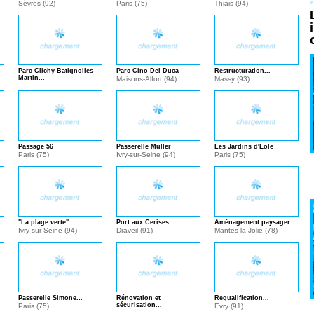
Sèvres (92)
Paris (75)
Thiais (94)
Parc Clichy-Batignolles-
Parc Cino Del Duca
Restructuration...
Martin...
Maisons-Alfort (94)
Massy (93)
Paris (75)
Passage 56
Passerelle Müller
Les Jardins d'Eole
Paris (75)
Ivry-sur-Seine (94)
Paris (75)
"La plage verte"...
Port aux Cerises....
Aménagement paysager...
Ivry-sur-Seine (94)
Draveil (91)
Mantes-la-Jolie (78)
Passerelle Simone...
Rénovation et
Requalification...
sécurisation...
Paris (75)
Evry (91)
Paris (75)