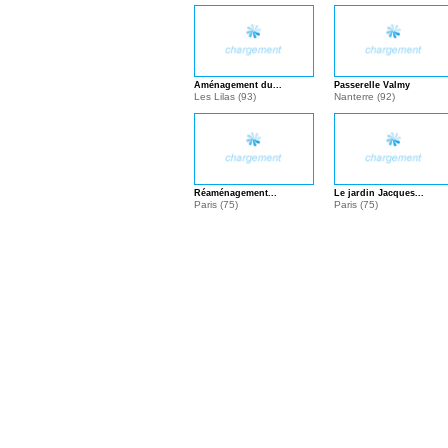
Aménagement du...
Passerelle Valmy
Les Lilas (93)
Nanterre (92)
Réaménagement...
Le jardin Jacques...
Paris (75)
Paris (75)