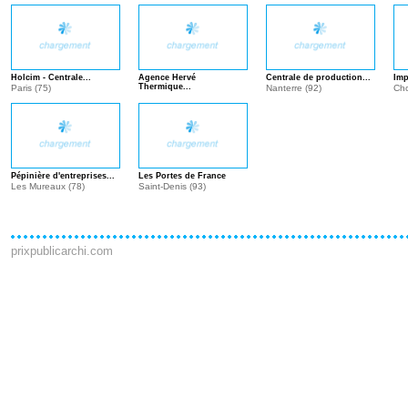
Holcim - Centrale...
Agence Hervé
Centrale de production...
Imp
Thermique...
Paris (75)
Nanterre (92)
Cho
Ennery (95)
Pépinière d'entreprises...
Les Portes de France
Les Mureaux (78)
Saint-Denis (93)
prixpublicarchi.com