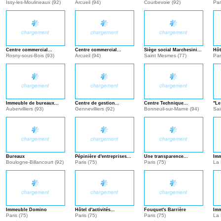
Issy-les-Moulineaux (92)
Arcueil (94)
Courbevoie (92)
Par
Centre commercial...
Centre commercial...
Siège social Marchesini...
Hôt
Rosny-sous-Bois (93)
Arcueil (94)
Saint Mesmes (77)
Par
Immeuble de bureaux...
Centre de gestion...
Centre Technique...
"Le
Aubervilliers (93)
Gennevilliers (92)
Bonneuil-sur-Marne (94)
Sai
Bureaux
Pépinière d'entreprises...
Une transparence...
Imm
Boulogne-Billancourt (92)
Paris (75)
Paris (75)
La 
(93
Immeuble Domino
Hôtel d'activités...
Fouquet's Barrière
Imm
Paris (75)
Paris (75)
Paris (75)
La 
(93