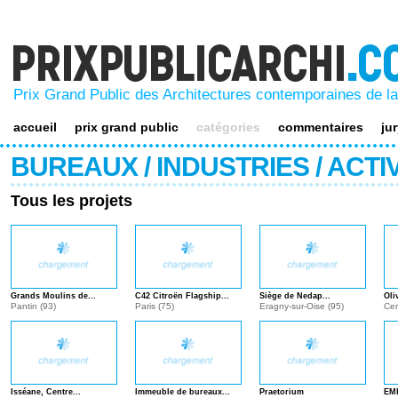
prixpublicarchi.com
Prix Grand Public des Architectures contemporaines de l
accueil
prix grand public
catégories
commentaires
ju
BUREAUX / INDUSTRIES / ACTI
Tous les projets
Grands Moulins de...
C42 Citroën Flagship...
Siège de Nedap...
Oli
Pantin (93)
Paris (75)
Eragny-sur-Oise (95)
Cer
Isséane, Centre...
Immeuble de bureaux...
Praetorium
EMI